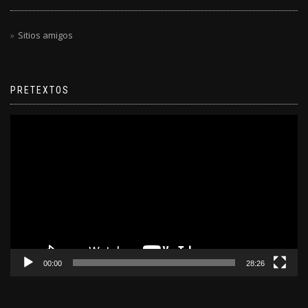
Sitios amigos
PRETEXTOS
Reproductor
de
video
00:00
28:26