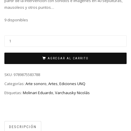
partir de la intervención con sonidos e imágenes en 40 sepulturas,
mausoleos y otros puntos…
9 disponibles
AGREGAR AL CARRITO
SKU:
9789875583788
Categorías:
Arte sonoro
,
Artes
,
Ediciones UNQ
Etiquetas:
Molinari Eduardo
,
Varchausky Nicolás
DESCRIPCIÓN