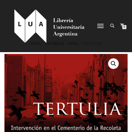
NAVEGACIÓN
0
DESPLEGABLE
Inicio
/
Temáticas
/
Artes
/ TERTULIA