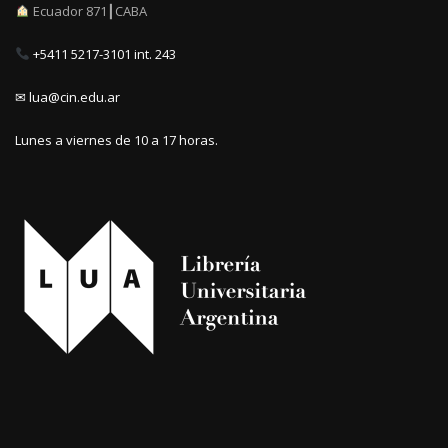
Ecuador 871┃CABA
+5411 5217-3101 int. 243
✉ lua@cin.edu.ar
Lunes a viernes de 10 a 17 horas.