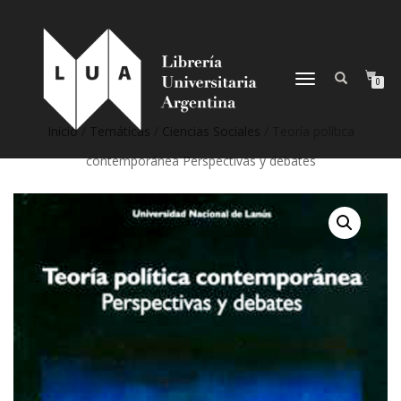
NAVEGACIÓN
0
DESPLEGABLE
Inicio
/
Temáticas
/
Ciencias Sociales
/ Teoría política
contemporánea Perspectivas y debates