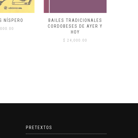
S NÍSPERO
BAILES TRADICIONALES
VID
CORDOBESES DE AYER Y
000.00
$
HOY
$
24,000.00
PRETEXTOS