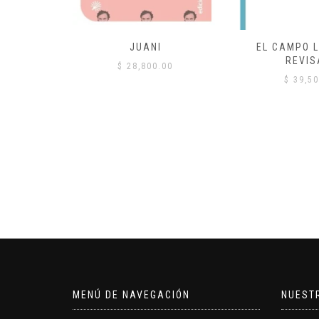
 COMÚN
JUANI
EL CAMPO L
REVIS
00
$
28,800.00
$
39,50
MENÚ DE NAVEGACIÓN
NUEST