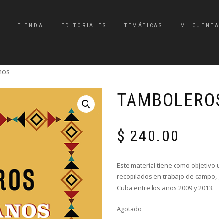
TIENDA
EDITORIALES
TEMÁTICAS
MI CUENT
nos
TAMBOLERO
$
240.00
Este material tiene como objetivo 
recopilados en trabajo de campo, g
Cuba entre los años 2009 y 2013.
Agotado