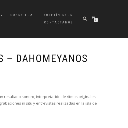
A
SOBRE LUA
BOLETÍN REUN
0
CONTACTANOS
S – DAHOMEYANOS
un resultado sonoro, interpretación de ritmos originales
rabaciones in situ y entrevistas realizadas en la isla de