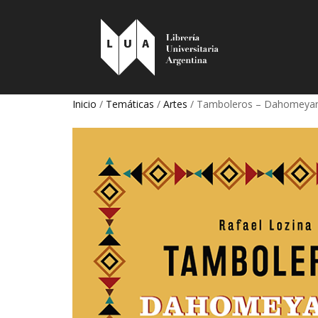
Inicio
/
Temáticas
/
Artes
/ Tamboleros – Dahomeya