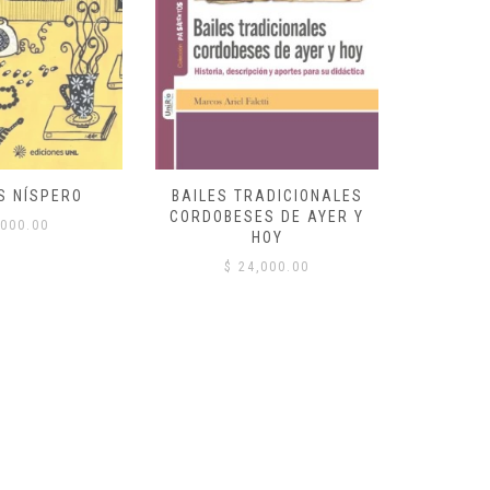
S NÍSPERO
BAILES TRADICIONALES
VID
CORDOBESES DE AYER Y
000.00
$
HOY
$
24,000.00