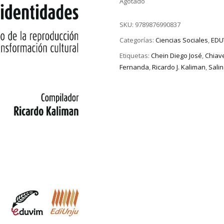
Agotado
SKU:
9789876990837
Categorías:
Ciencias Sociales
,
EDU
Etiquetas:
Chein Diego José
,
Chiav
Fernanda
,
Ricardo J. Kaliman
,
Salin