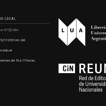
RO LOCAL
or 871┃CABA
5217-3101 int. 243
n.edu.ar
viernes de 10 a 17 horas.