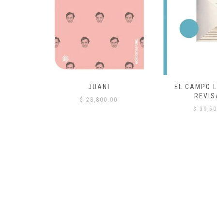
 COMÚN
JUANI
EL CAMPO L
REVIS
00
$
28,800.00
$
39,50