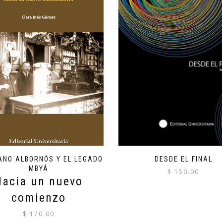
ANO ALBORNÓS Y EL LEGADO
DESDE EL FINAL
MBYÁ
$
150.00
Hacia un nuevo
comienzo
$
170.00