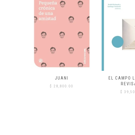
 COMÚN
JUANI
EL CAMPO L
REVIS
00
$
28,800.00
$
39,50