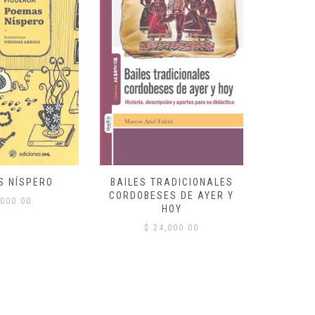
S NÍSPERO
BAILES TRADICIONALES
VID
CORDOBESES DE AYER Y
000.00
$
HOY
$
24,000.00