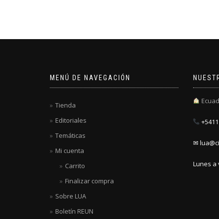
MENÚ DE NAVEGACIÓN
NUEST
Ecuad
Tienda
Editoriales
+5411 
Temáticas
✉ lua@ci
Mi cuenta
Lunes a 
Carrito
Finalizar compra
Sobre LUA
Boletín REUN