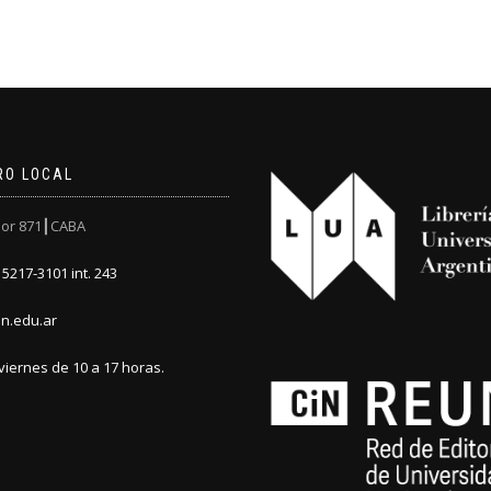
RO LOCAL
or 871┃CABA
5217-3101 int. 243
n.edu.ar
viernes de 10 a 17 horas.