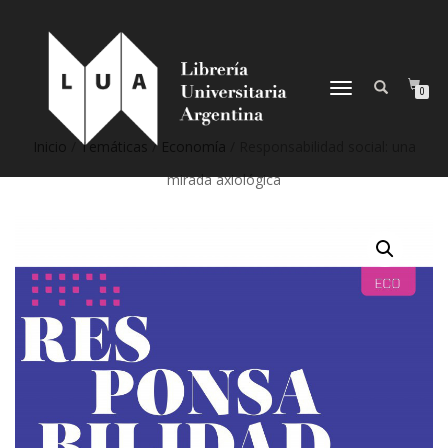
NAVEGACIÓN
0
DESPLEGABLE
Inicio
/
Temáticas
/
Economía
/ Responsabilidad social: una
mirada axiológica