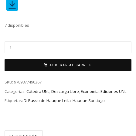
7 disponibles
AGREGAR AL CARRITO
SKU:
9789877490367
Categorías:
Cátedra UNL
,
Descarga Libre
,
Economía
,
Ediciones UNL
Etiquetas:
Di Russo de Hauque Leila
,
Hauque Santiago