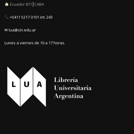
Ecuador 871┃CABA
+5411 5217-3101 int. 243
✉ lua@cin.edu.ar
Lunes a viernes de 10 a 17 horas.