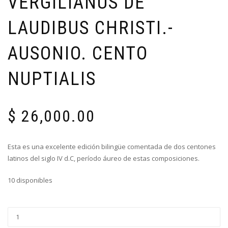
VERGILIANUS DE
LAUDIBUS CHRISTI.-
AUSONIO. CENTO
NUPTIALIS
$
26,000.00
Esta es una excelente edición bilingüe comentada de dos centones
latinos del siglo IV d.C, período áureo de estas composiciones.
10 disponibles