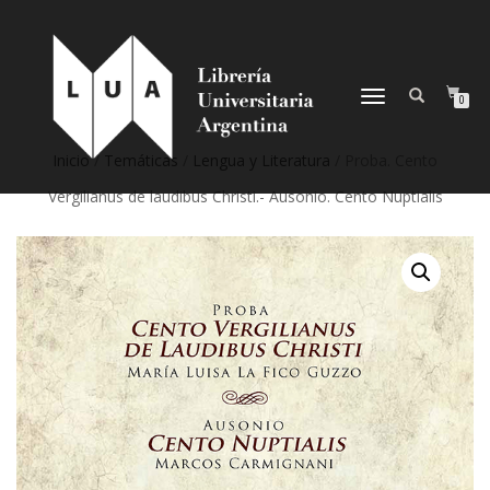
NAVEGACIÓN
0
DESPLEGABLE
Inicio
/
Temáticas
/
Lengua y Literatura
/ Proba. Cento
Vergilianus de laudibus Christi.- Ausonio. Cento Nuptialis