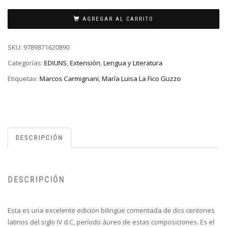
AGREGAR AL CARRITO
SKU:
9789871620890
Categorías:
EDIUNS
,
Extensión
,
Lengua y Literatura
Etiquetas:
Marcos Carmignani
,
María Luisa La Fico Guzzo
DESCRIPCIÓN
DESCRIPCIÓN
Esta es una excelente edición bilingüe comentada de dos centones
latinos del siglo IV d.C, período áureo de estas composiciones. Es el