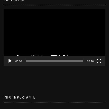
Reproductor
de
video
00:00
28:26
INFO IMPORTANTE