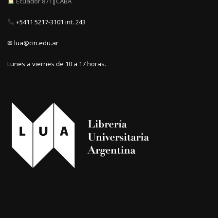
Ecuador 871┃CABA
+5411 5217-3101 int. 243
✉ lua@cin.edu.ar
Lunes a viernes de 10 a 17 horas.