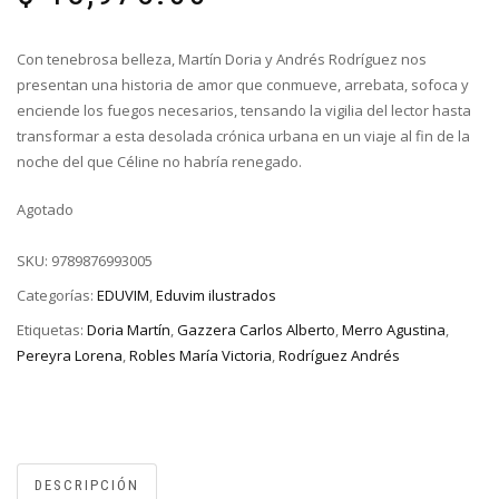
Con tenebrosa belleza, Martín Doria y Andrés Rodríguez nos
presentan una historia de amor que conmueve, arrebata, sofoca y
enciende los fuegos necesarios, tensando la vigilia del lector hasta
transformar a esta desolada crónica urbana en un viaje al fin de la
noche del que Céline no habría renegado.
Agotado
SKU:
9789876993005
Categorías:
EDUVIM
,
Eduvim ilustrados
Etiquetas:
Doria Martín
,
Gazzera Carlos Alberto
,
Merro Agustina
,
Pereyra Lorena
,
Robles María Victoria
,
Rodríguez Andrés
DESCRIPCIÓN