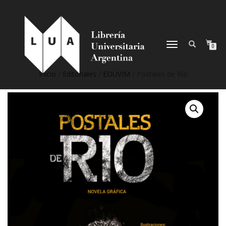
NAVEGACIÓN
0
DESPLEGABLE
Inicio
/
Editoriales
/
EDUVIM
/ Postales de Río