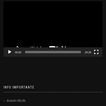
Reproductor
de
video
00:00
28:26
INFO IMPORTANTE
Boletín REUN