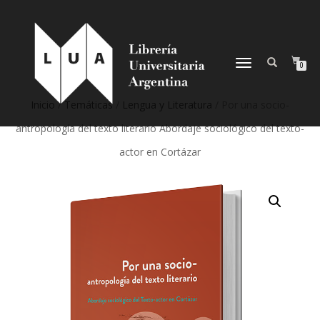
NAVEGACIÓN
0
DESPLEGABLE
Inicio
/
Temáticas
/
Lengua y Literatura
/ Por una socio-
antropología del texto literario Abordaje sociológico del texto-
actor en Cortázar