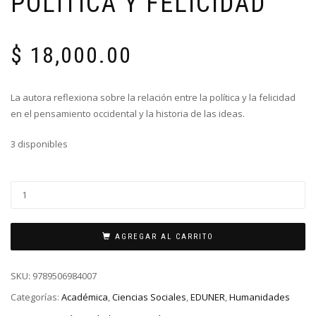
POLÍTICA Y FELICIDAD
$
18,000.00
La autora reflexiona sobre la relación entre la política y la felicidad
en el pensamiento occidental y la historia de las ideas.
3 disponibles
AGREGAR AL CARRITO
SKU:
9789506984007
Categorías:
Académica
,
Ciencias Sociales
,
EDUNER
,
Humanidades