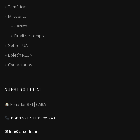
Temáticas
Mi cuenta
Carrito
Finalizar compra
Sobre LUA
Boletín REUN
Contactanos
NUESTRO LOCAL
Ecuador 871┃CABA
+5411 5217-3101 int. 243
✉ lua@cin.edu.ar