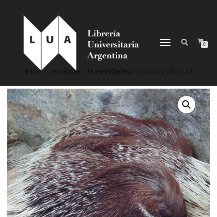
NAVEGACIÓN
0
DESPLEGABLE
Inicio
/
Temáticas
/
Humanidades
/ Política y felicidad