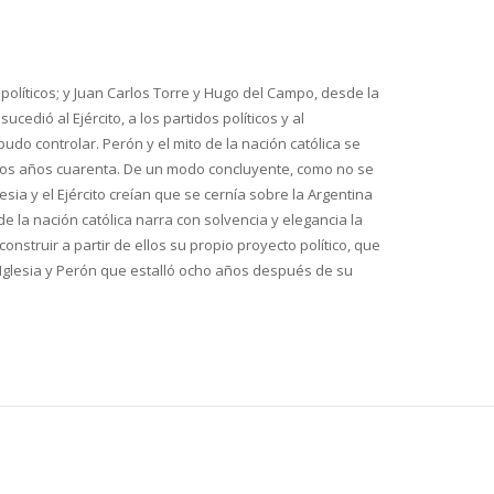
 políticos; y Juan Carlos Torre y Hugo del Campo, desde la
cedió al Ejército, a los partidos políticos y al
udo controlar. Perón y el mito de la nación católica se
e los años cuarenta. De un modo concluyente, como no se
ia y el Ejército creían que se cernía sobre la Argentina
e la nación católica narra con solvencia y elegancia la
construir a partir de ellos su propio proyecto político, que
a Iglesia y Perón que estalló ocho años después de su