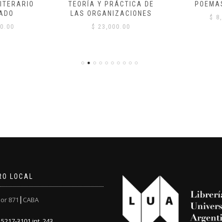
ITERARIO
TEORÍA Y PRÁCTICA DE
POEMA
ADO
LAS ORGANIZACIONES
$
8,
0.00
$
23,000.00
RO LOCAL
or 871┃CABA
5217-3101 int. 243