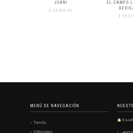
 COMÚN
JUANI
EL CAMPO L
REVIS
00
$
28,800.00
$
39,50
MENÚ DE NAVEGACIÓN
NUEST
Ecuad
Tienda
Editoriales
+5411 