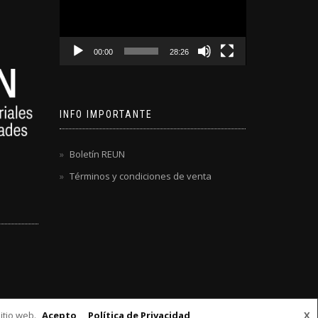
video
00:00
28:26
INFO IMPORTANTE
Boletín REUN
Términos y condiciones de venta
itio web.
Acepto
Política de Privacidad
X