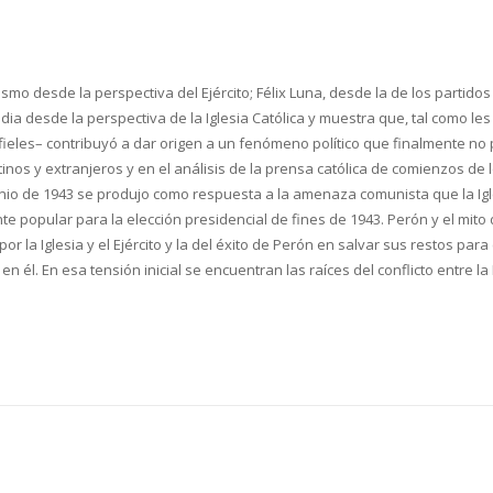
mo desde la perspectiva del Ejército; Félix Luna, desde la de los partidos
ia desde la perspectiva de la Iglesia Católica y muestra que, tal como les su
 fieles– contribuyó a dar origen a un fenómeno político que finalmente no p
inos y extranjeros y en el análisis de la prensa católica de comienzos d
nio de 1943 se produjo como respuesta a la amenaza comunista que la Igles
 popular para la elección presidencial de fines de 1943. Perón y el mito d
or la Iglesia y el Ejército y la del éxito de Perón en salvar sus restos para 
él. En esa tensión inicial se encuentran las raíces del conflicto entre l