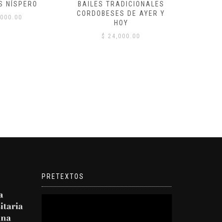
S NÍSPERO
BAILES TRADICIONALES
VID
CORDOBESES DE AYER Y
000.00
$
HOY
$
24,000.00
PRETEXTOS
Reproductor
de