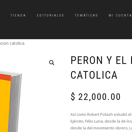
TIENDA
EDITORIALES
TEMÁTICAS
MI CUENT
cion catolica
PERON Y EL 
CATOLICA
$
22,000.00
Así como Robert Potash estudió el
Ejército; Félix Luna, desde la de l
desde la del movimiento obrero, Lo