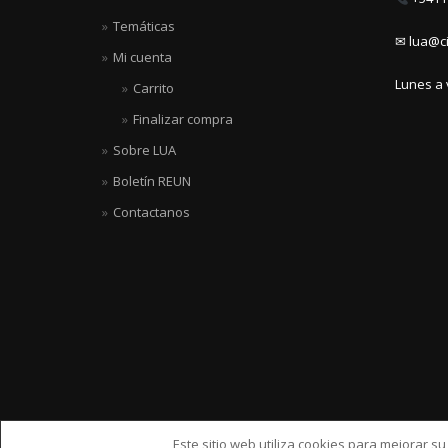
Temáticas
✉ lua@ci
Mi cuenta
Lunes a 
Carrito
Finalizar compra
Sobre LUA
Boletín REUN
Contactanos
Este sitio web utiliza cookies para mejorar s