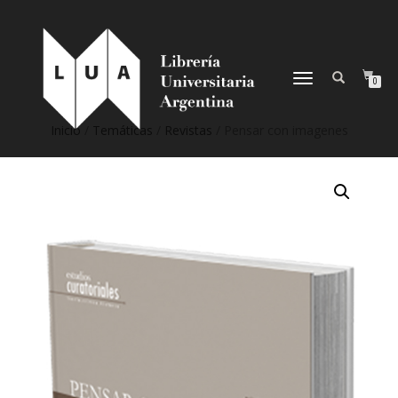
NAVEGACIÓN
0
DESPLEGABLE
Inicio
/
Temáticas
/
Revistas
/ Pensar con imagenes