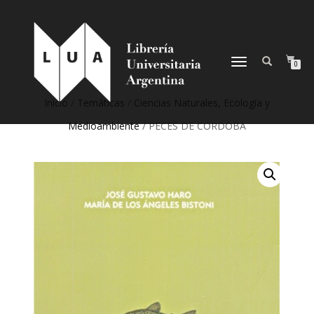
NAVEGACIÓN
0
DESPLEGABLE
Inicio
/
Temáticas
/
Ciencias Naturales, Ecología y
Medioambiente
/ PECES DE CORDOBA