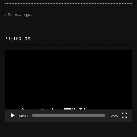
Sitios amigos
PRETEXTOS
Reproductor
de
video
00:00
28:26