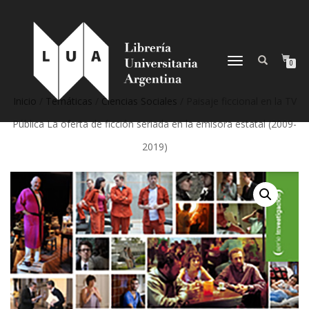
NAVEGACIÓN
0
DESPLEGABLE
Inicio
/
Temáticas
/
Ciencias Sociales
/ Paisaje ficcional en la TV
Pública La oferta de ficción seriada en la emisora estatal (2009-
2019)