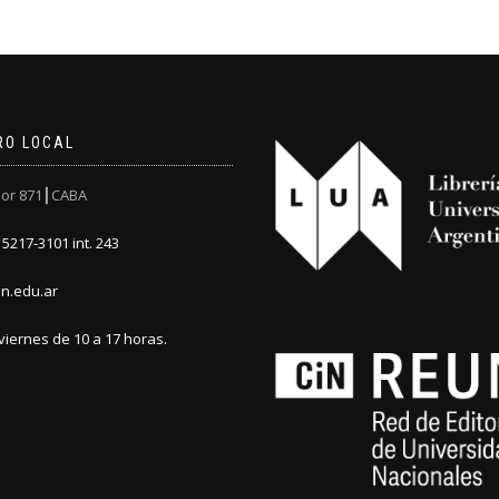
RO LOCAL
or 871┃CABA
5217-3101 int. 243
n.edu.ar
viernes de 10 a 17 horas.