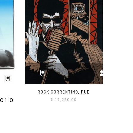
ROCK CORRENTINO, PUE
orio
$
17,250.00