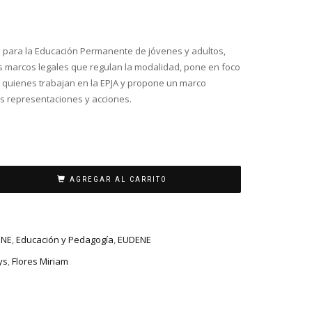
as para la Educación Permanente de jóvenes y adultos,
s marcos legales que regulan la modalidad, pone en foco
 quienes trabajan en la EPJA y propone un marco
s representaciones y acciones.
AGREGAR AL CARRITO
ENE
,
Educación y Pedagogía
,
EUDENE
ys
,
Flores Miriam