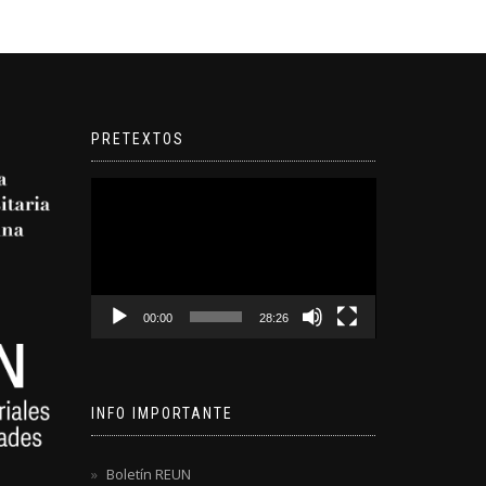
PRETEXTOS
Reproductor
de
video
00:00
28:26
INFO IMPORTANTE
Boletín REUN