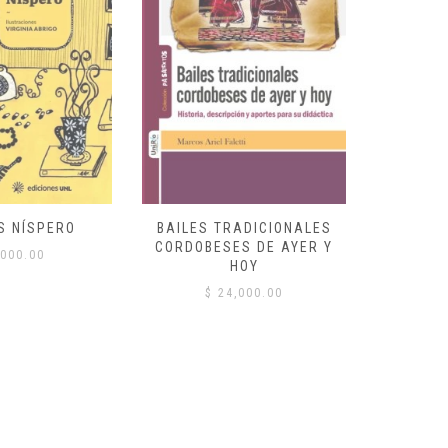
S NÍSPERO
BAILES TRADICIONALES
VID
CORDOBESES DE AYER Y
000.00
$
HOY
$
24,000.00