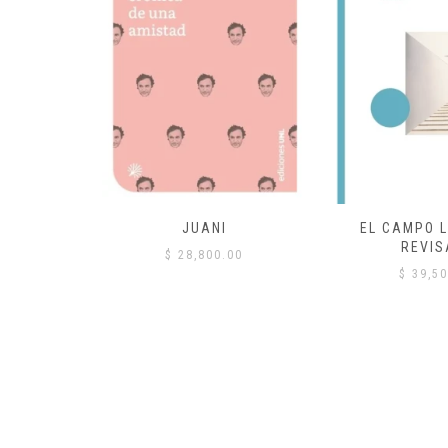
 COMÚN
JUANI
EL CAMPO L
REVIS
00
$
28,800.00
$
39,50