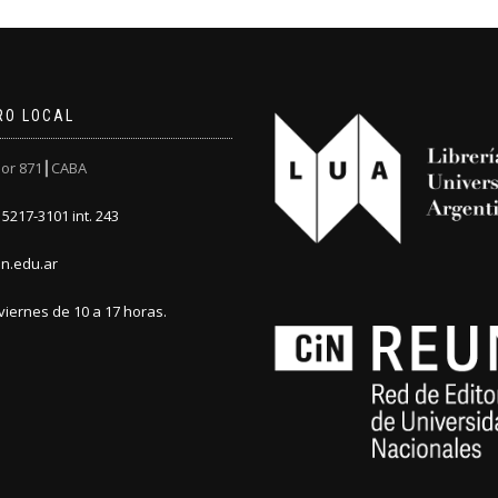
RO LOCAL
or 871┃CABA
5217-3101 int. 243
n.edu.ar
viernes de 10 a 17 horas.