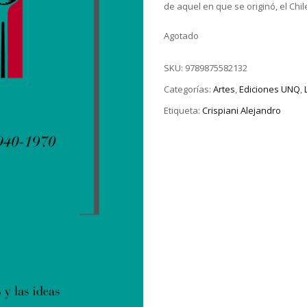
de aquel en que se originó, el Chi
Agotado
SKU:
9789875582132
Categorías:
Artes
,
Ediciones UNQ
,
Etiqueta:
Crispiani Alejandro