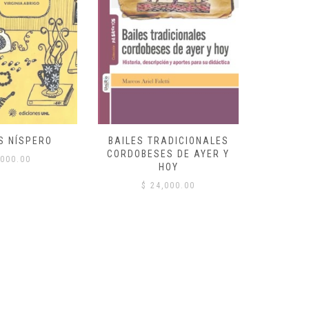
S NÍSPERO
BAILES TRADICIONALES
VID
CORDOBESES DE AYER Y
000.00
$
HOY
$
24,000.00