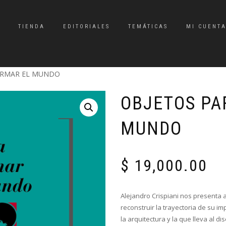
TIENDA
EDITORIALES
TEMÁTICAS
MI CUENT
ORMAR EL MUNDO
OBJETOS PA
MUNDO
$
19,000.00
Alejandro Crispiani nos presenta 
reconstruir la trayectoria de su im
la arquitectura y la que lleva al di