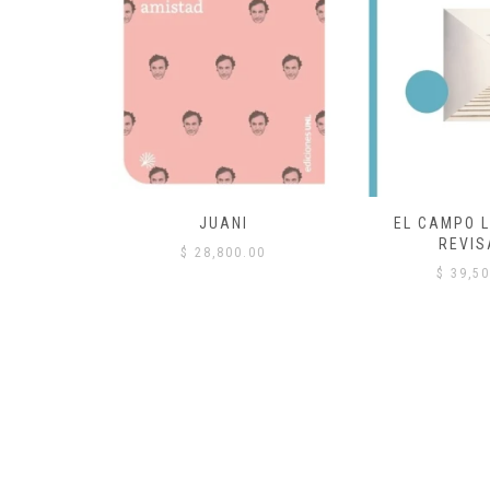
 COMÚN
JUANI
EL CAMPO L
REVIS
00
$
28,800.00
$
39,50