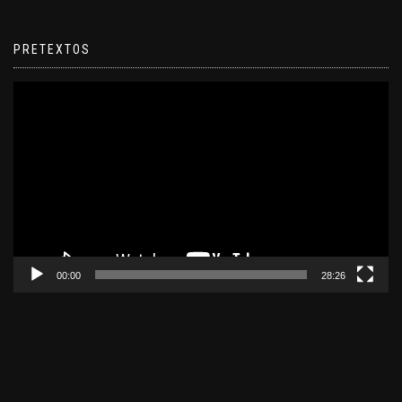
PRETEXTOS
Reproductor
de
video
00:00
28:26