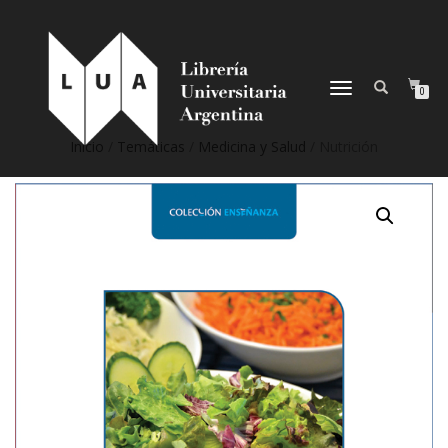
NAVEGACIÓN
0
DESPLEGABLE
Inicio
/
Temáticas
/
Medicina y Salud
/ Nutrición