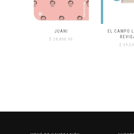
 COMÚN
JUANI
EL CAMPO L
REVIS
00
$
28,800.00
$
39,50