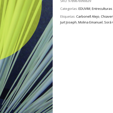
SKU:
9789876990639
Categorías:
EDUVIM
,
Entreculturas
Etiquetas:
Carbonell Alejo
,
Chiave
Jurt Joseph
,
Molina Emanuel
,
Sorá 