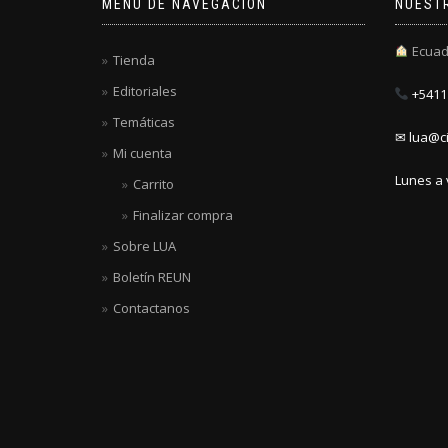
MENÚ DE NAVEGACIÓN
NUEST
Ecuad
Tienda
Editoriales
+5411 
Temáticas
✉ lua@ci
Mi cuenta
Lunes a 
Carrito
Finalizar compra
Sobre LUA
Boletín REUN
Contactanos