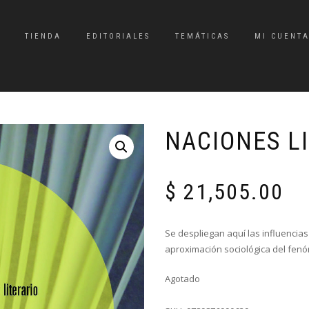
TIENDA
EDITORIALES
TEMÁTICAS
MI CUENT
NACIONES L
$
21,505.00
Se despliegan aquí las influencia
aproximación sociológica del fenó
Agotado