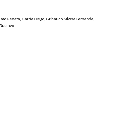
nato Renata
,
García Diego
,
Gribaudo Silvina Fernanda
,
Gustavo