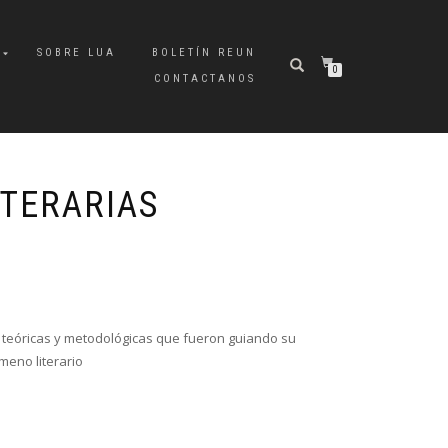
A
SOBRE LUA
BOLETÍN REUN
0
CONTACTANOS
ITERARIAS
s teóricas y metodológicas que fueron guiando su
meno literario