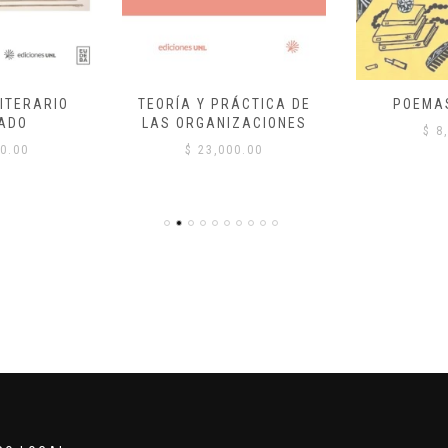
ITERARIO
TEORÍA Y PRÁCTICA DE
POEMA
ADO
LAS ORGANIZACIONES
$
8,
0.00
$
23,000.00