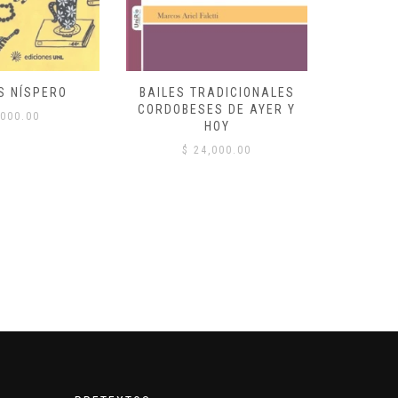
S NÍSPERO
BAILES TRADICIONALES
VID
CORDOBESES DE AYER Y
000.00
$
HOY
$
24,000.00