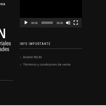
de
video
00:00
28:26
INFO IMPORTANTE
Boletín REUN
Términos y condiciones de venta