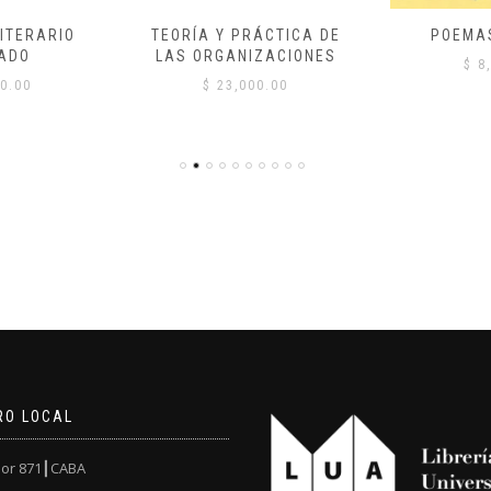
ITERARIO
TEORÍA Y PRÁCTICA DE
POEMA
ADO
LAS ORGANIZACIONES
$
8,
0.00
$
23,000.00
RO LOCAL
or 871┃CABA