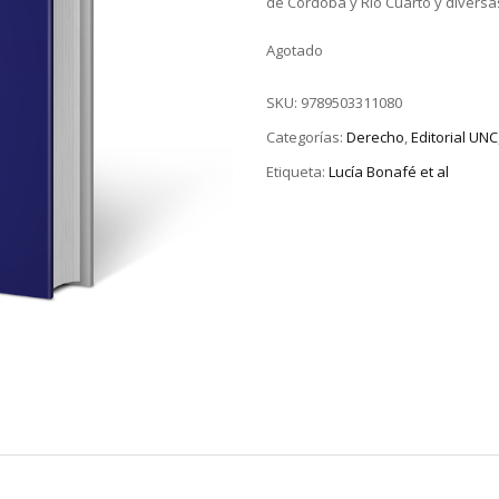
de Córdoba y Río Cuarto y diversa
Agotado
SKU:
9789503311080
Categorías:
Derecho
,
Editorial UNC
Etiqueta:
Lucía Bonafé et al