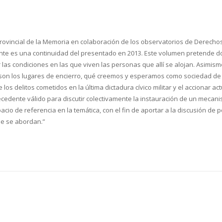
Provincial de la Memoria en colaboración de los observatorios de Derec
sente es una continuidad del presentado en 2013. Este volumen pretende d
r las condiciones en las que viven las personas que allí se alojan. Asimis
son los lugares de encierro, qué creemos y esperamos como sociedad de e
 los delitos cometidos en la última dictadura cívico militar y el accionar a
edente válido para discutir colectivamente la instauración de un mecanis
io de referencia en la temática, con el fin de aportar a la discusión de
ue se abordan.”