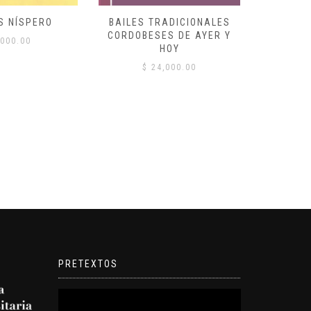
S NÍSPERO
BAILES TRADICIONALES
VID
CORDOBESES DE AYER Y
000.00
$
HOY
$
24,000.00
PRETEXTOS
Reproductor