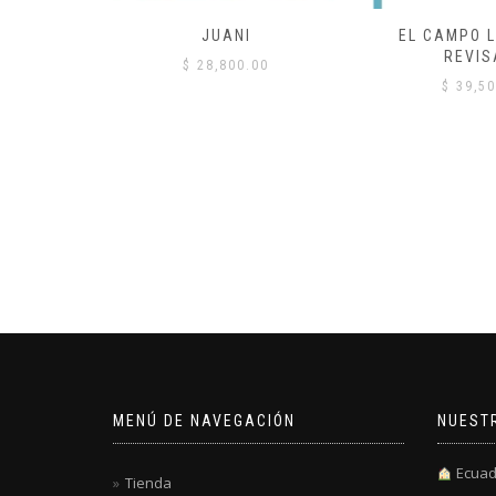
 COMÚN
JUANI
EL CAMPO L
REVIS
00
$
28,800.00
$
39,50
MENÚ DE NAVEGACIÓN
NUEST
Ecuad
Tienda