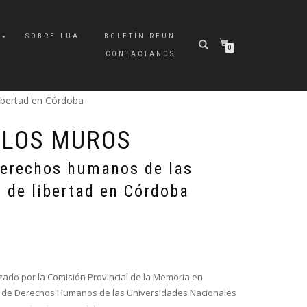
A
SOBRE LUA
BOLETÍN REUN
0
CONTACTANOS
ibertad en Córdoba
 LOS MUROS
derechos humanos de las
 de libertad en Córdoba
zado por la Comisión Provincial de la Memoria en
s de Derechos Humanos de las Universidades Nacionales