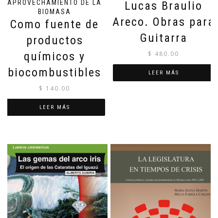
APROVECHAMIENTO DE LA
Lucas Braulio
BIOMASA
Areco. Obras para
Como fuente de
Guitarra
productos
químicos y
$
480.00
biocombustibles
LEER MÁS
$
140.00
LEER MÁS