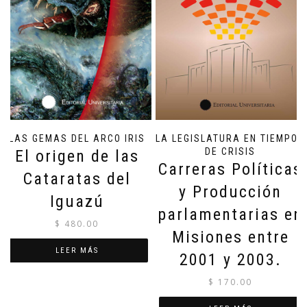
LAS GEMAS DEL ARCO IRIS
LA LEGISLATURA EN TIEMPOS
DE CRISIS
El origen de las
Carreras Políticas
Cataratas del
y Producción
Iguazú
parlamentarias en
$
480.00
Misiones entre
LEER MÁS
2001 y 2003.
$
170.00