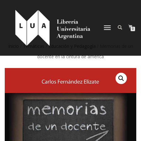
NAVEGACIÓN
0
DESPLEGABLE
Inicio
/
Temáticas
/
Educación y Pedagogía
/ Memorias de un
docente en la cintura de américa