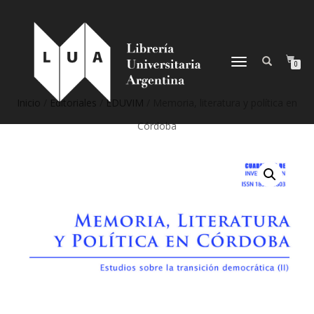
NAVEGACIÓN
0
DESPLEGABLE
Inicio
/
Editoriales
/
EDUVIM
/ Memoria, literatura y política en
Córdoba