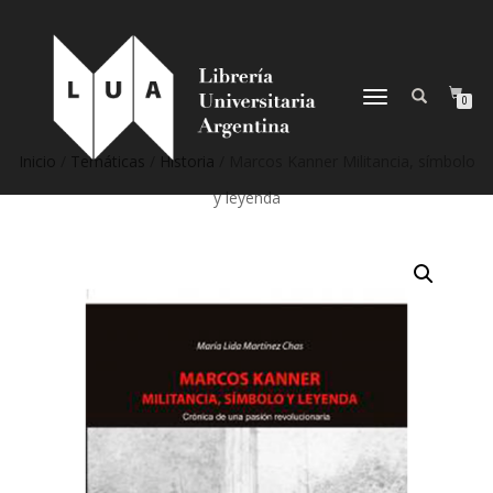
NAVEGACIÓN
0
DESPLEGABLE
Inicio
/
Temáticas
/
Historia
/ Marcos Kanner Militancia, símbolo
y leyenda