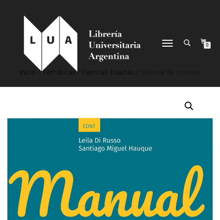
NAVEGACIÓN
0
DESPLEGABLE
Inicio
/
Temáticas
/
Ciencias Exactas
/ Manual de cuentas