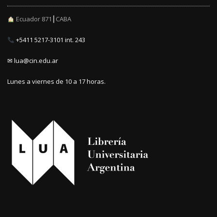
Ecuador 871┃CABA
+5411 5217-3101 int. 243
✉ lua@cin.edu.ar
Lunes a viernes de 10 a 17 horas.