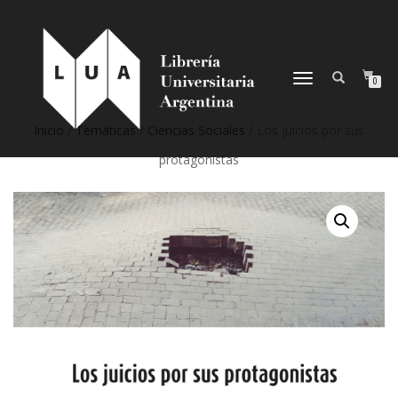
NAVEGACIÓN
0
DESPLEGABLE
Inicio
/
Temáticas
/
Ciencias Sociales
/ Los juicios por sus
protagonistas