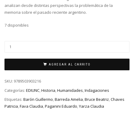
analizan desde distintas perspectivas la problemática de la
memoria sobre el pasado reciente argentino.
7 disponibles
AGREGAR AL CARRITO
SKU:
9789503903216
Categorías:
EDIUNC
,
Historia
,
Humanidades
,
Indagaciones
Etiquetas:
Barón Guillermo
,
Barreda Amelia
,
Bruce Beatriz
,
Chaves
Patricia
,
Fava Claudia
,
Paganini Eduardo
,
Yarza Claudia