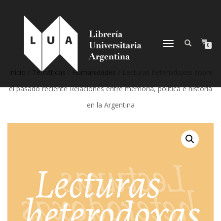
NAVEGACIÓN
0
DESPLEGABLE
Inicio
/
Temáticas
/
Humanidades
/ Lecturas heterodoxas sobre
el pasado reciente Relaciones entre memoria, política e historia
en la Argentina