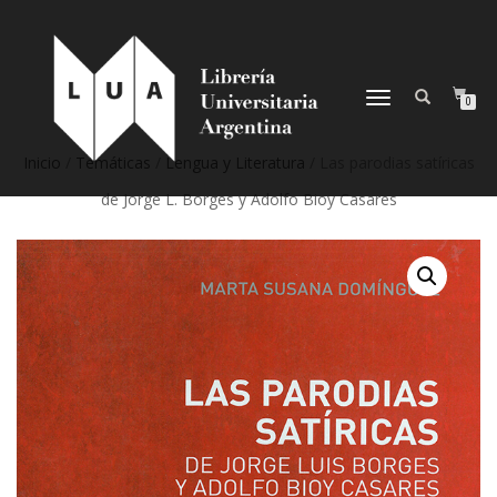
NAVEGACIÓN
0
DESPLEGABLE
Inicio
/
Temáticas
/
Lengua y Literatura
/ Las parodias satíricas
de Jorge L. Borges y Adolfo Bioy Casares