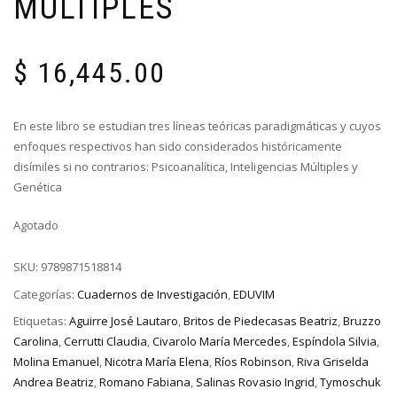
MÚLTIPLES
$
16,445.00
En este libro se estudian tres líneas teóricas paradigmáticas y cuyos
enfoques respectivos han sido considerados históricamente
disímiles si no contrarios: Psicoanalítica, Inteligencias Múltiples y
Genética
Agotado
SKU:
9789871518814
Categorías:
Cuadernos de Investigación
,
EDUVIM
Etiquetas:
Aguirre José Lautaro
,
Britos de Piedecasas Beatriz
,
Bruzzo
Carolina
,
Cerrutti Claudia
,
Civarolo María Mercedes
,
Espíndola Silvia
,
Molina Emanuel
,
Nicotra María Elena
,
Ríos Robinson
,
Riva Griselda
Andrea Beatriz
,
Romano Fabiana
,
Salinas Rovasio Ingrid
,
Tymoschuk