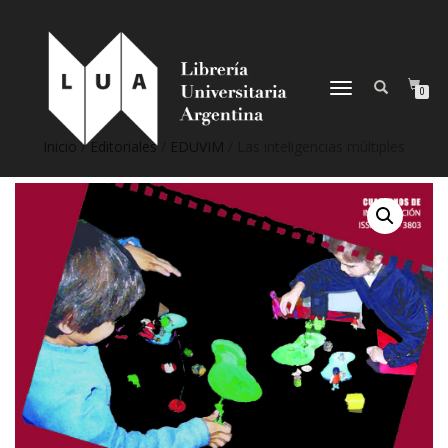
NAVEGACIÓN
0
DESPLEGABLE
Inicio
/
Editoriales
/
EDUVIM
/ Las inteligencias múltiples