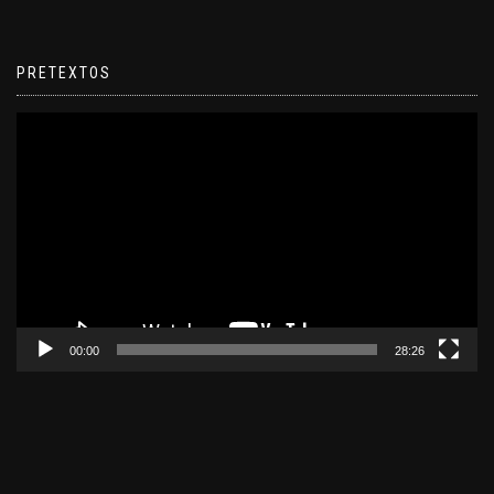
PRETEXTOS
Reproductor
de
video
00:00
28:26