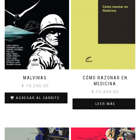
MALVINAS
CÓMO RAZONAR EN
MEDICINA
$
19,200.00
$
15,939.00
AGREGAR AL CARRITO
LEER MÁS