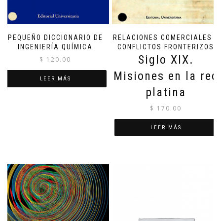
PEQUEÑO DICCIONARIO DE
RELACIONES COMERCIALES Y
INGENIERÍA QUÍMICA
CONFLICTOS FRONTERIZOS
Siglo XIX.
$
120.00
Misiones en la red
LEER MÁS
platina
$
170.00
LEER MÁS