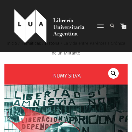
NAVEGACIÓN
0
DESPLEGABLE
Inicio
/
Temáticas
/
Historia
/ La Vida entre Paréntesis Crónica
de un Militante