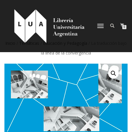
NAVEGACIÓN
0
DESPLEGABLE
Inicio
/
Temáticas
/
Educación y Pedagogía
/ La traducción bajo
la línea de la convergencia