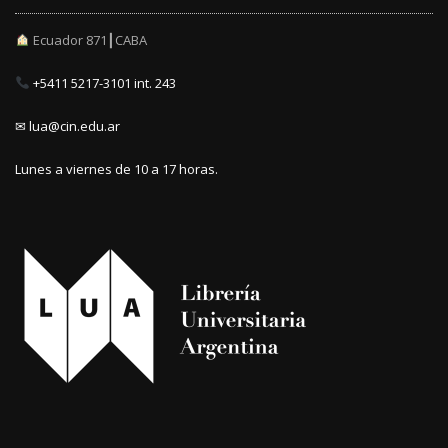
Ecuador 871┃CABA
+5411 5217-3101 int. 243
✉ lua@cin.edu.ar
Lunes a viernes de 10 a 17 horas.