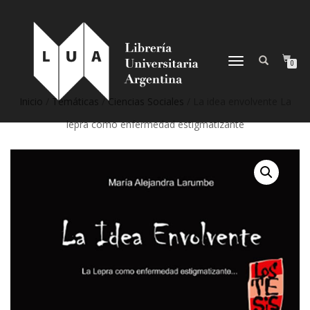
NAVEGACIÓN
0
DESPLEGABLE
Inicio
/
Temáticas
/
Ciencias Sociales
/ La idea envolvente La
lepra como enfermedad estigmatizante