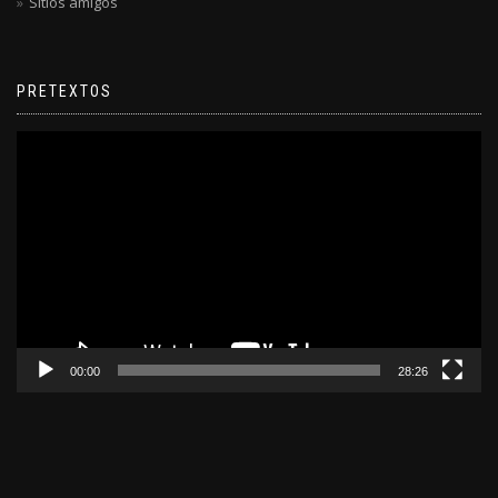
Sitios amigos
PRETEXTOS
Reproductor
de
video
00:00
28:26