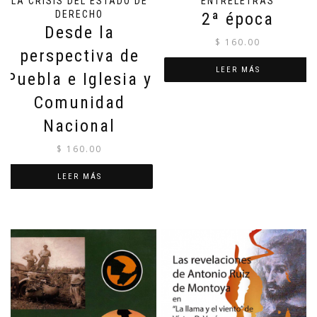
LA CRISIS DEL ESTADO DE
ENTRELETRAS
DERECHO
2ª época
Desde la
$
160.00
perspectiva de
LEER MÁS
Puebla e Iglesia y
Comunidad
Nacional
$
160.00
LEER MÁS