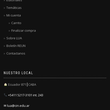
Temáticas
Mi cuenta
Carrito
Finalizar compra
Sobre LUA
Boletín REUN
Contactanos
NUESTRO LOCAL
Ecuador 871┃CABA
+5411 5217-3101 int. 243
✉ lua@cin.edu.ar