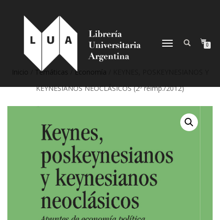
NAVEGACIÓN
0
DESPLEGABLE
Inicio
/
Temáticas
/
Economía
/ KEYNES, POSKEYNESIANOS Y
KEYNESIANOS NEOCLÁSICOS (2º reimp./2012)