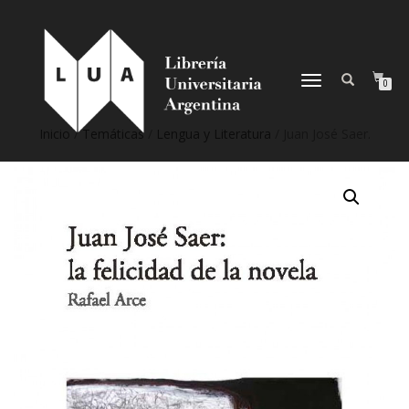
NAVEGACIÓN
0
DESPLEGABLE
Inicio
/
Temáticas
/
Lengua y Literatura
/ Juan José Saer.