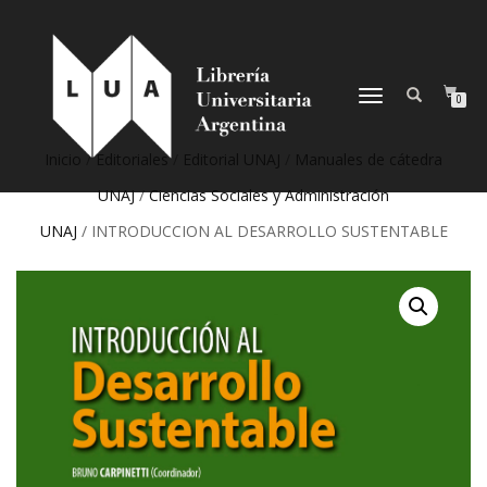
NAVEGACIÓN
0
DESPLEGABLE
Inicio
/
Editoriales
/
Editorial UNAJ
/
Manuales de cátedra
UNAJ
/
Ciencias Sociales y Administración
UNAJ
/ INTRODUCCION AL DESARROLLO SUSTENTABLE