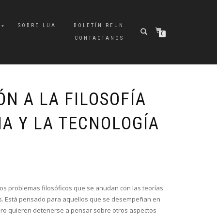
A
SOBRE LUA
BOLETÍN REUN
0
CONTACTANOS
N A LA FILOSOFÍA
IA Y LA TECNOLOGÍA
los problemas filosóficos que se anudan con las teorías
llos. Está pensado para aquellos que se desempeñan en
pero quieren detenerse a pensar sobre otros aspectos