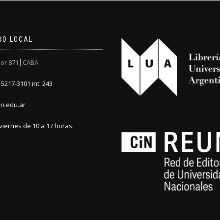
RO LOCAL
or 871┃CABA
5217-3101 int. 243
n.edu.ar
viernes de 10 a 17 horas.