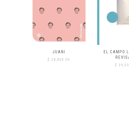
 COMÚN
JUANI
EL CAMPO L
REVIS
00
$
28,800.00
$
39,50