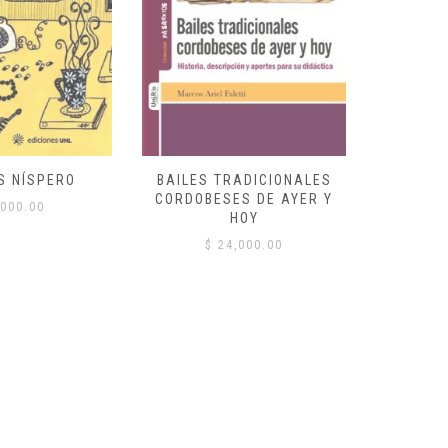
S NÍSPERO
BAILES TRADICIONALES
VID
CORDOBESES DE AYER Y
000.00
$
HOY
$
24,000.00