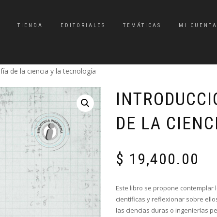
TIENDA
EDITORIALES
TEMÁTICAS
MI CUENT
fía de la ciencia y la tecnología
INTRODUCCIÓ
DE LA CIENC
$
19,400.00
Este libro se propone contemplar 
científicas y reflexionar sobre e
las ciencias duras o ingenierías 