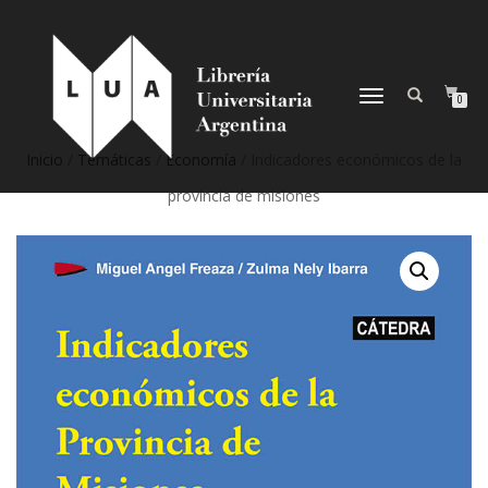
NAVEGACIÓN
0
DESPLEGABLE
Inicio
/
Temáticas
/
Economía
/ Indicadores económicos de la
provincia de misiones