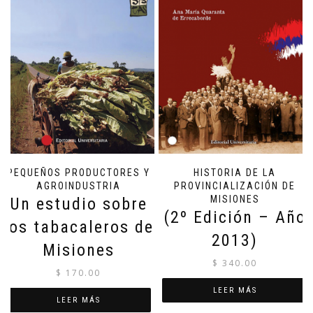
PEQUEÑOS PRODUCTORES Y
HISTORIA DE LA
AGROINDUSTRIA
PROVINCIALIZACIÓN DE
MISIONES
Un estudio sobre
(2º Edición – Año
los tabacaleros de
2013)
Misiones
$
340.00
$
170.00
LEER MÁS
LEER MÁS