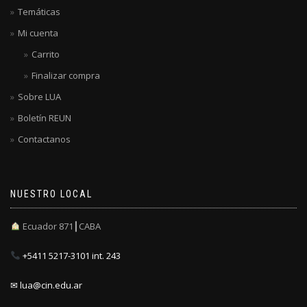
Temáticas
Mi cuenta
Carrito
Finalizar compra
Sobre LUA
Boletín REUN
Contactanos
NUESTRO LOCAL
Ecuador 871┃CABA
+5411 5217-3101 int. 243
✉ lua@cin.edu.ar