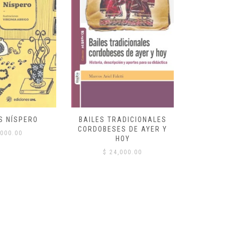
S NÍSPERO
BAILES TRADICIONALES
VID
CORDOBESES DE AYER Y
000.00
$
HOY
$
24,000.00