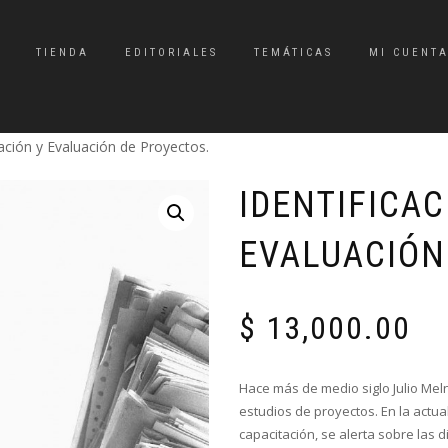
TIENDA
EDITORIALES
TEMÁTICAS
MI CUENT
ración y Evaluación de Proyectos.
IDENTIFICAC
EVALUACIÓN
$
13,000.00
Hace más de medio siglo Julio Meln
estudios de proyectos. En la actu
capacitación, se alerta sobre las 