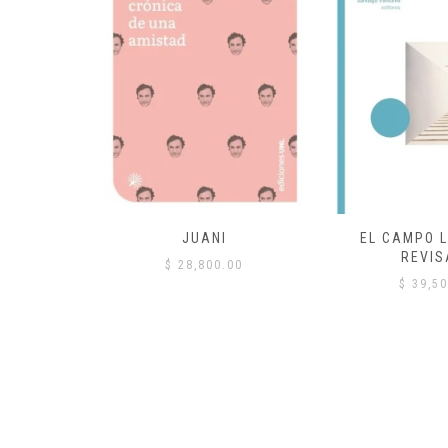
 COMÚN
JUANI
EL CAMPO L
REVIS
00
$
28,800.00
$
39,50