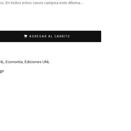
tos. En todos estos casos campea este dilema…
AGREGAR AL CARRITO
UNL
,
Economía
,
Ediciones UNL
ago