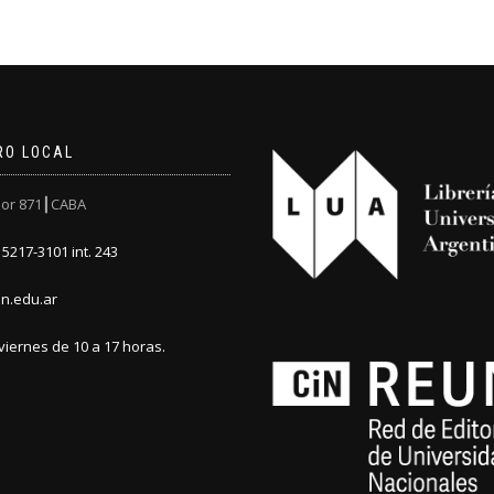
RO LOCAL
or 871┃CABA
5217-3101 int. 243
n.edu.ar
viernes de 10 a 17 horas.