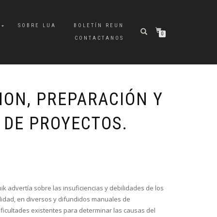
A
SOBRE LUA
BOLETÍN REUN
0
CONTACTANOS
ION, PREPARACIÓN Y
 DE PROYECTOS.
ik advertía sobre las insuficiencias y debilidades de los
alidad, en diversos y difundidos manuales de
dificultades existentes para determinar las causas del