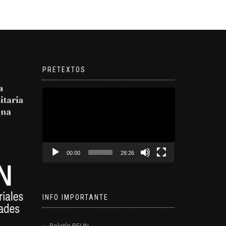
PRETEXTOS
Reproductor
de
video
00:00
28:26
INFO IMPORTANTE
Boletín REUN