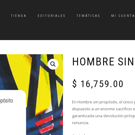
TIENDA
EDITORIALES
TEMÁTICAS
MI CUENT
HOMBRE SIN
$
16,759.00
En Hombre sin propósito, el único
dispuesto a un enorme sacrificio 
garantizada una devolución próspe
renuncia.