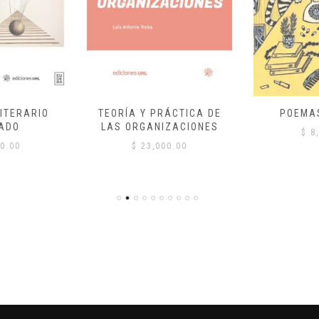
ITERARIO
TEORÍA Y PRÁCTICA DE
POEMA
ADO
LAS ORGANIZACIONES
$
8,
0.00
$
23,000.00