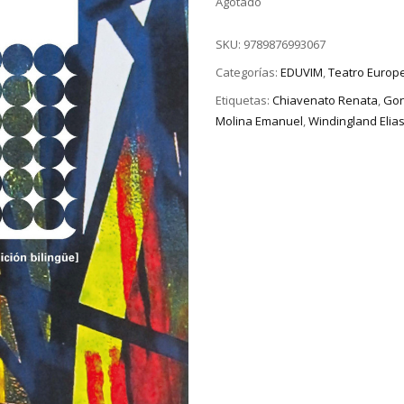
Agotado
SKU:
9789876993067
Categorías:
EDUVIM
,
Teatro Euro
Etiquetas:
Chiavenato Renata
,
Gon
Molina Emanuel
,
Windingland Elia