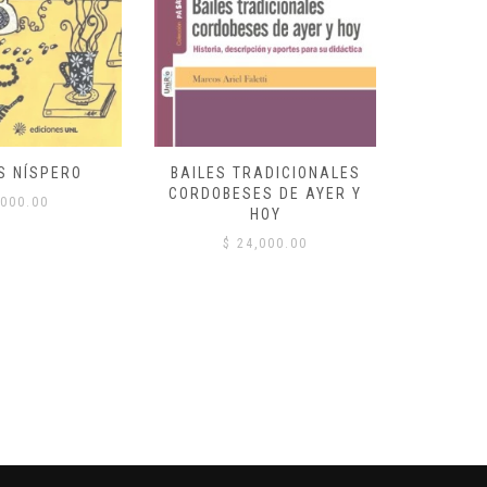
S NÍSPERO
BAILES TRADICIONALES
VID
CORDOBESES DE AYER Y
000.00
$
HOY
$
24,000.00