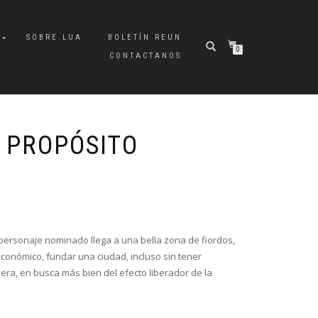
A
SOBRE LUA
BOLETÍN REUN
0
CONTACTANOS
 PROPÓSITO
 personaje nominado llega a una bella zona de fiordos,
económico, fundar una ciudad, incluso sin tener
ra, en busca más bien del efecto liberador de la