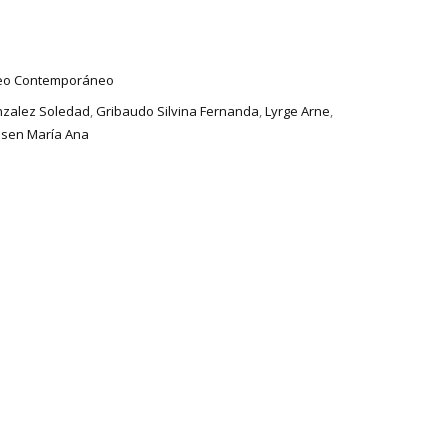
peo Contemporáneo
zalez Soledad
,
Gribaudo Silvina Fernanda
,
Lyrge Arne
,
ssen María Ana