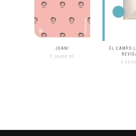
 COMÚN
JUANI
EL CAMPO L
REVIS
00
$
28,800.00
$
39,50