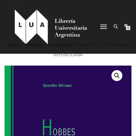
NAVEGACIÓN
0
DESPLEGABLE
Inicio
/
Temáticas
/
Humanidades
/ HOBBES Y LA LIBERTAD
REPUBLICANA