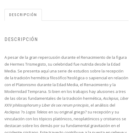
DESCRIPCIÓN
DESCRIPCIÓN
A pesar de la gran repercusión durante el Renacimiento de la figura
de Hermes Trismegisto, su celebridad fue nutrida desde la Edad
Media. Se presenta aquí una serie de estudios sobre la recepción
de la tradición hermética filosófico?teológica o sapiencial en relación
con el Platonismo durante la Edad Media, el Renacimiento y la
Modernidad Temprana. Si bien en los trabajos hay alusiones a tres
de las obras fundamentales de la tradición hermética,
Asclepius, Liber
XXIV philosophorum y Liber de sex rerum principiis
, el análisis del
Asclepius
?o
Logos Teleios
en su original griego? su recepción y su
vinculación con los tópicos platónicos, neoplatónicos y cristianos se
destacan sobre los demás por su fundamental gravitación en el
occidente cristiano. Este trayecto contribuye a la puesta en relieve y,