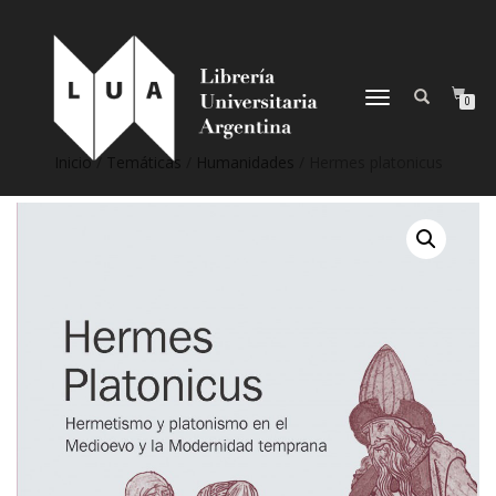
NAVEGACIÓN
0
DESPLEGABLE
Inicio
/
Temáticas
/
Humanidades
/ Hermes platonicus