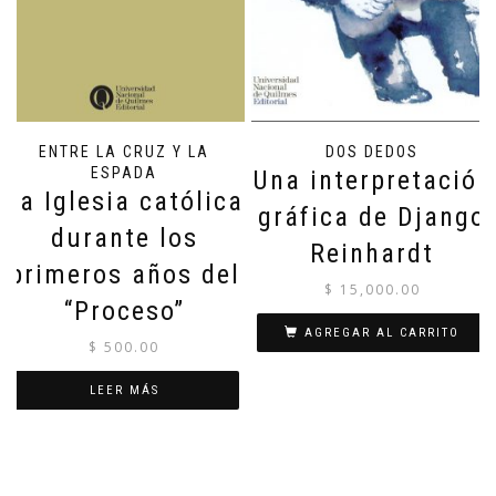
ENTRE LA CRUZ Y LA
DOS DEDOS
ESPADA
Una interpretación
La Iglesia católica
gráfica de Django
durante los
Reinhardt
primeros años del
$
15,000.00
“Proceso”
AGREGAR AL CARRITO
$
500.00
LEER MÁS