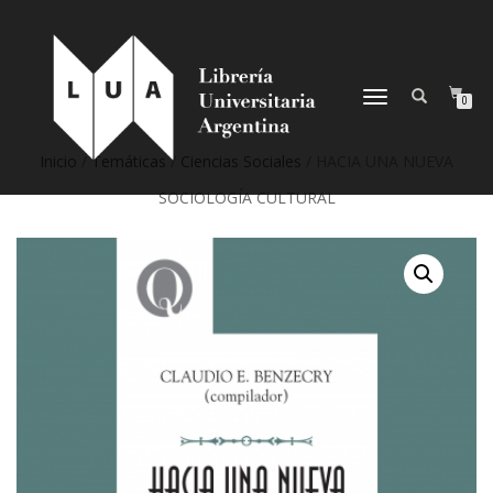
NAVEGACIÓN
0
DESPLEGABLE
Inicio
/
Temáticas
/
Ciencias Sociales
/ HACIA UNA NUEVA
SOCIOLOGÍA CULTURAL