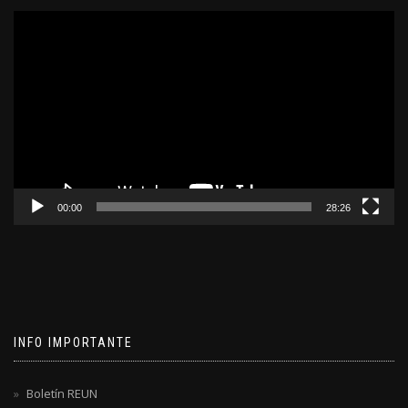
Reproductor
de
video
00:00
28:26
INFO IMPORTANTE
Boletín REUN