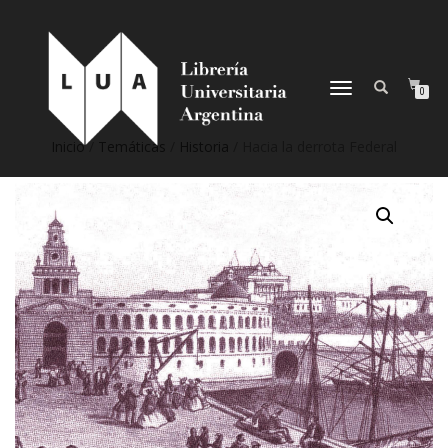
NAVEGACIÓN
0
DESPLEGABLE
Inicio
/
Temáticas
/
Historia
/ Hacia la derrota Federal