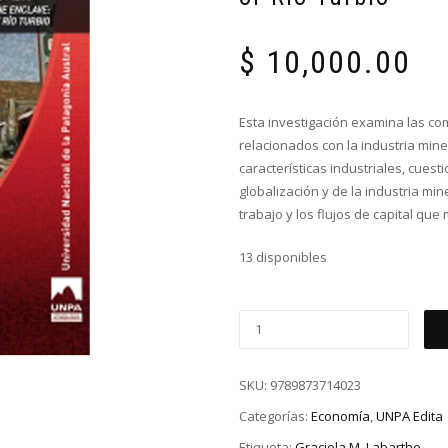
$
10,000.00
Esta investigación examina las co
relacionados con la industria mine
características industriales, cue
globalización y de la industria min
trabajo y los flujos de capital qu
13 disponibles
SKU:
9789873714023
Categorías:
Economía
,
UNPA Edita
Etiqueta:
Graciela M. Labarthe