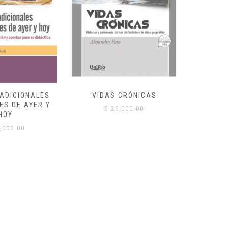
RADICIONALES
VIDAS CRÓNICAS
CLAVES D
ES DE AYER Y
$
26,000.00
HOY
$
,000.00