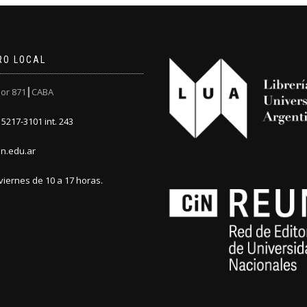
RO LOCAL
or 871┃CABA
5217-3101 int. 243
n.edu.ar
viernes de 10 a 17 horas.