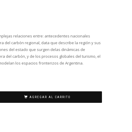
mplejas relaciones entre: antecedentes nacionales
ra del carbón regional, data que describe la región y sus
stiones del estado que surgen delas dinámicas de
era del carbón, y de los procesos globales del turismo, el
e modelan los espacios fronterizos de Argentina.
AGREGAR AL CARRITO