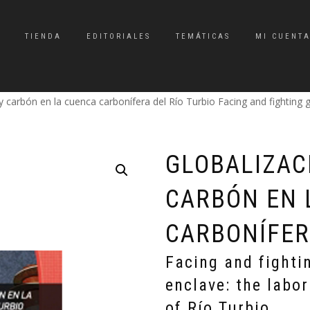
TIENDA
EDITORIALES
TEMÁTICAS
MI CUENT
y carbón en la cuenca carbonífera del Río Turbio Facing and fighting g
GLOBALIZAC
CARBÓN EN 
CARBONÍFER
Facing and fighti
enclave: the labo
of Río Turbio