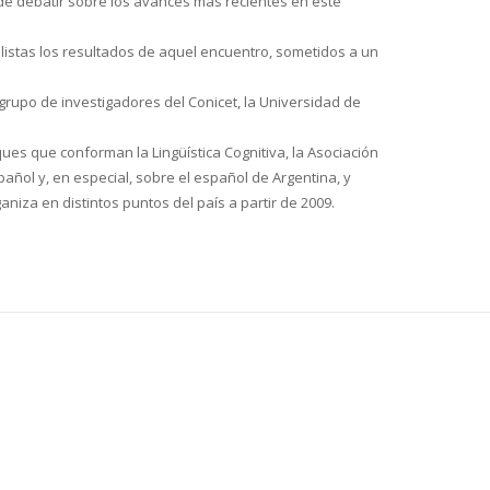
d de debatir sobre los avances más recientes en este
ialistas los resultados de aquel encuentro, sometidos a un
n grupo de investigadores del Conicet, la Universidad de
ques que conforman la Lingüística Cognitiva, la Asociación
pañol y, en especial, sobre el español de Argentina, y
iza en distintos puntos del país a partir de 2009.