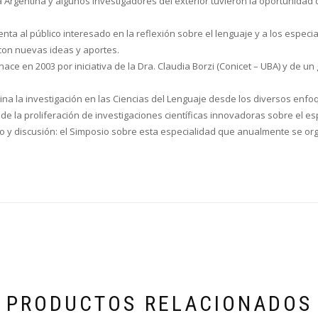
la Argentina y algunos investigadores del exterior tuvieron la oportunida
enta al público interesado en la reflexión sobre el lenguaje y a los espec
con nuevas ideas y aportes.
nace en 2003 por iniciativa de la Dra. Claudia Borzi (Conicet – UBA) y de u
tina la investigación en las Ciencias del Lenguaje desde los diversos enfo
de la proliferación de investigaciones científicas innovadoras sobre el es
 y discusión: el Simposio sobre esta especialidad que anualmente se organ
PRODUCTOS RELACIONADOS