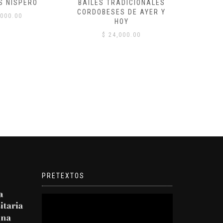
S NÍSPERO
BAILES TRADICIONALES
VID
CORDOBESES DE AYER Y
000.00
$
HOY
$
24,000.00
PRETEXTOS
Reproductor
de
video