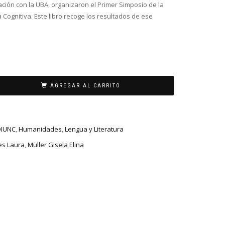
ión con la UBA, organizaron el Primer Simposio de la
 Cognitiva. Este libro recoge los resultados de ese
AGREGAR AL CARRITO
DIUNC
,
Humanidades
,
Lengua y Literatura
s Laura
,
Müller Gisela Elina