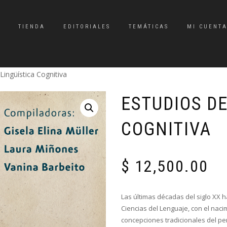
TIENDA
EDITORIALES
TEMÁTICAS
MI CUENT
Lingüística Cognitiva
ESTUDIOS DE
COGNITIVA
$
12,500.00
Las últimas décadas del siglo XX 
Ciencias del Lenguaje, con el nac
concepciones tradicionales del pens