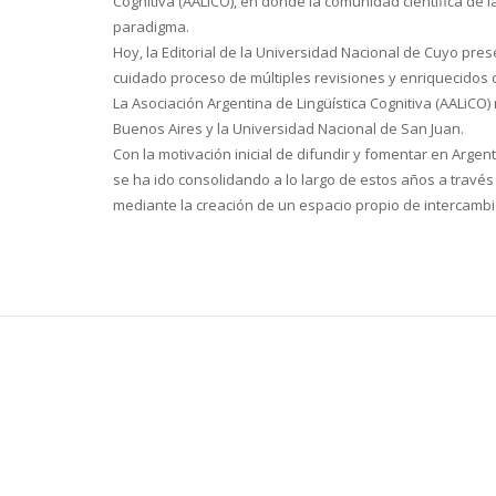
Cognitiva (AALiCO), en donde la comunidad científica de 
paradigma.
Hoy, la Editorial de la Universidad Nacional de Cuyo pres
cuidado proceso de múltiples revisiones y enriquecidos 
La Asociación Argentina de Lingüística Cognitiva (AALiCO) 
Buenos Aires y la Universidad Nacional de San Juan.
Con la motivación inicial de difundir y fomentar en Argen
se ha ido consolidando a lo largo de estos años a través 
mediante la creación de un espacio propio de intercambio