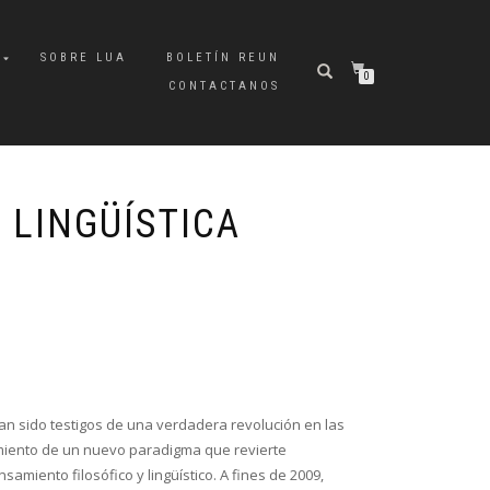
A
SOBRE LUA
BOLETÍN REUN
0
CONTACTANOS
 LINGÜÍSTICA
han sido testigos de una verdadera revolución en las
imiento de un nuevo paradigma que revierte
amiento filosófico y lingüístico. A fines de 2009,