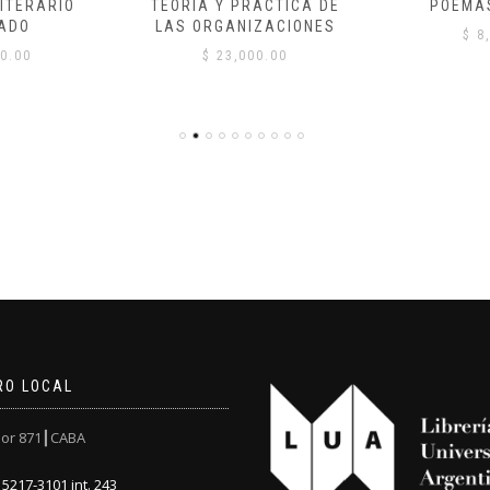
ITERARIO
TEORÍA Y PRÁCTICA DE
POEMA
ADO
LAS ORGANIZACIONES
$
8,
0.00
$
23,000.00
RO LOCAL
or 871┃CABA
5217-3101 int. 243