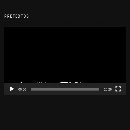
PRETEXTOS
Reproductor
de
video
00:00
28:26