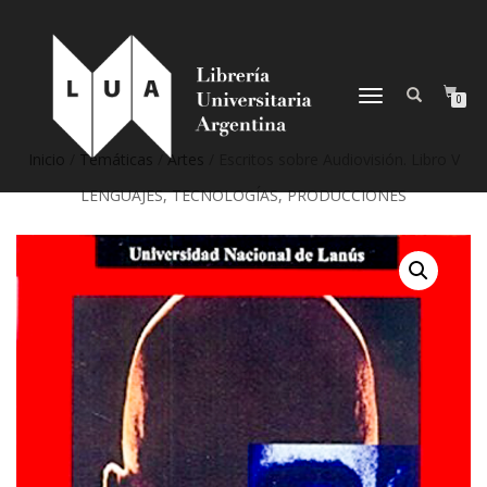
NAVEGACIÓN
0
DESPLEGABLE
Inicio
/
Temáticas
/
Artes
/ Escritos sobre Audiovisión. Libro V
LENGUAJES, TECNOLOGÍAS, PRODUCCIONES