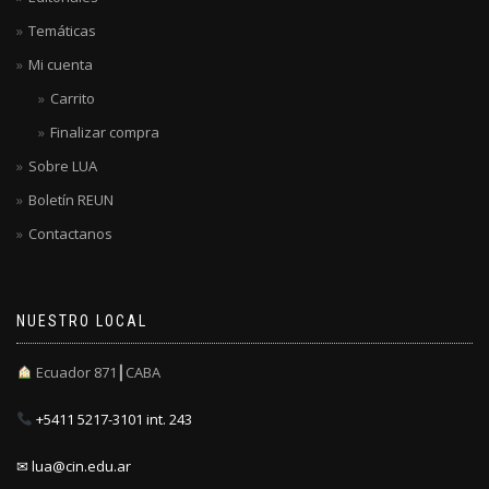
Temáticas
Mi cuenta
Carrito
Finalizar compra
Sobre LUA
Boletín REUN
Contactanos
NUESTRO LOCAL
Ecuador 871┃CABA
+5411 5217-3101 int. 243
✉ lua@cin.edu.ar