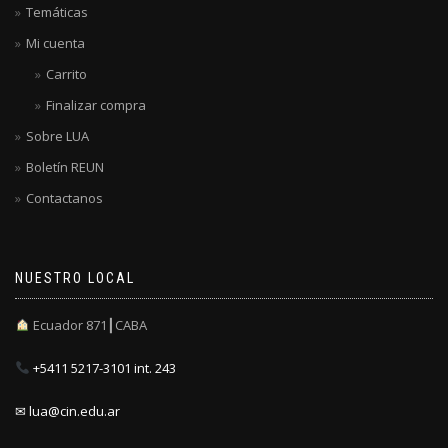
Temáticas
Mi cuenta
Carrito
Finalizar compra
Sobre LUA
Boletín REUN
Contactanos
NUESTRO LOCAL
Ecuador 871┃CABA
+5411 5217-3101 int. 243
✉ lua@cin.edu.ar