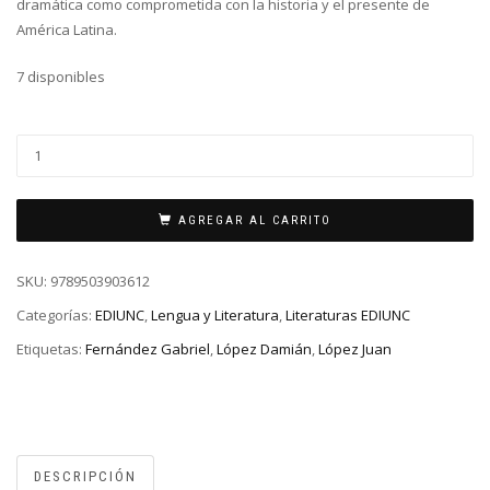
dramática como comprometida con la historia y el presente de
América Latina.
7 disponibles
AGREGAR AL CARRITO
SKU:
9789503903612
Categorías:
EDIUNC
,
Lengua y Literatura
,
Literaturas EDIUNC
Etiquetas:
Fernández Gabriel
,
López Damián
,
López Juan
DESCRIPCIÓN