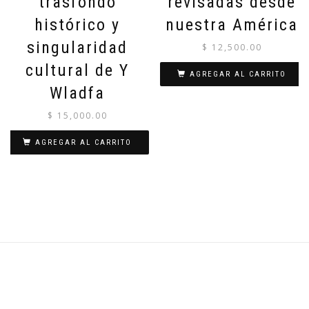
trasfondo
revisadas desde
histórico y
nuestra América
singularidad
$
12,500.00
cultural de Y
AGREGAR AL CARRITO
Wladfa
$
15,000.00
AGREGAR AL CARRITO