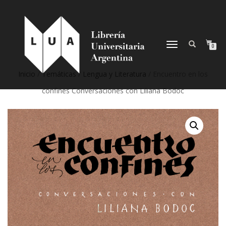
NAVEGACIÓN
0
DESPLEGABLE
Inicio
/
Temáticas
/
Lengua y Literatura
/ Encuentro en los
confines Conversaciones con Liliana Bodoc