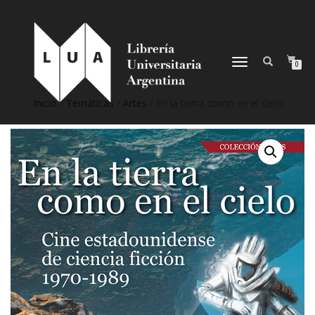
NAVEGACIÓN
0
DESPLEGABLE
Inicio
/
Temáticas
/
Artes
/ En la tierra como en el cielo