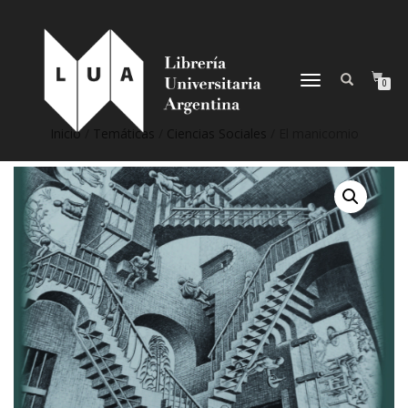
NAVEGACIÓN
0
DESPLEGABLE
Inicio
/
Temáticas
/
Ciencias Sociales
/ El manicomio