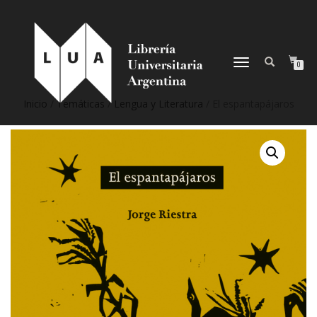
NAVEGACIÓN
0
DESPLEGABLE
Inicio
/
Temáticas
/
Lengua y Literatura
/ El espantapájaros