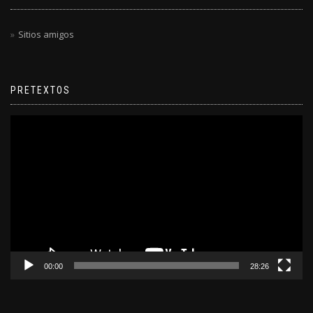
Sitios amigos
PRETEXTOS
Reproductor
de
video
00:00
28:26